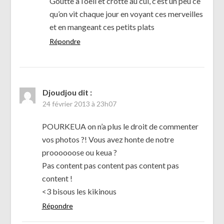
Goutte à l’oeil et crotte au cul, c’est un peu ce
qu’on vit chaque jour en voyant ces merveilles
et en mangeant ces petits plats
Répondre
Djoudjou
dit :
24 février 2013 à 23h07
POURKEUA on n’a plus le droit de commenter
vos photos ?! Vous avez honte de notre
proooooose ou keua ?
Pas content pas content pas content pas
content !
<3 bisous les kikinous
Répondre