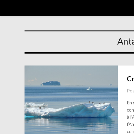
Trip autour du monde
Ant
Cr
Pos
En 
con
à l
l’A
com