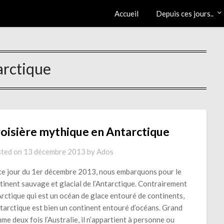
Accueil
Depuis ces jours..
arctique
oisière mythique en Antarctique
ted on
13 décembre 2013
by
Ados
ce jour du 1er décembre 2013, nous embarquons pour le
tinent sauvage et glacial de l’Antarctique. Contrairement
’Arctique qui est un océan de glace entouré de continents,
ntarctique est bien un continent entouré d’océans. Grand
me deux fois l’Australie, il n’appartient à personne ou