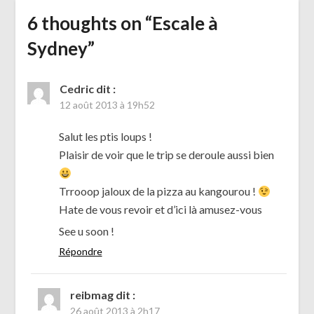
6 thoughts on “
Escale à
Sydney
”
Cedric
dit :
12 août 2013 à 19h52
Salut les ptis loups !
Plaisir de voir que le trip se deroule aussi bien
Trrooop jaloux de la pizza au kangourou !
Hate de vous revoir et d’ici là amusez-vous
See u soon !
Répondre
reibmag
dit :
26 août 2013 à 2h17