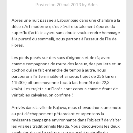
Posted on
20 mai 2013
by
Ados
Après une nuit passée à Labuanbajo dans une chambre à la
déco « Art moderne », c’est-à-dire totalement épurée du
superflu (l’artiste ayant sans doute voulu rendre hommage
à la pureté du sommeil), nous partons à l’assaut de l’île de
Florès.
Les pieds posés sur des sacs d’oignons et de riz, avec
comme compagnons de route des locaux, des poulets et un
cochon qui se fait entendre de temps à autre, nous
parcourons l’interminable et sinueux trajet de 256 km en
11h30 (soit une moyenne tout à fait honnête de 22,3
km/h). Les trajets sur Florès sont connus comme étant de
véritables calvaires, on confirme !
Arrivés dans la ville de Bajawa, nous chevauchons une moto
au pot d’échappement pétaradant et arpentons la
ravissante campagne environnante dans l’objectif de visiter
les villages traditionnels Ngada. Nous découvrons les deux
symboles de cette culture : un parasol à ombrelle de