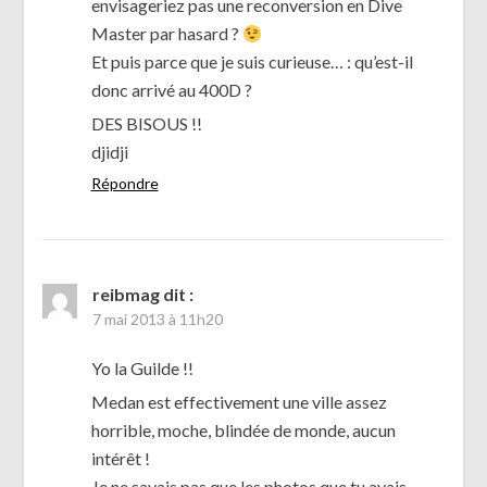
envisageriez pas une reconversion en Dive
Master par hasard ?
Et puis parce que je suis curieuse… : qu’est-il
donc arrivé au 400D ?
DES BISOUS !!
djidji
Répondre
reibmag
dit :
7 mai 2013 à 11h20
Yo la Guilde !!
Medan est effectivement une ville assez
horrible, moche, blindée de monde, aucun
intérêt !
Je ne savais pas que les photos que tu avais