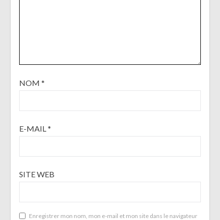
NOM
*
E-MAIL
*
SITE WEB
Enregistrer mon nom, mon e-mail et mon site dans le navigateur